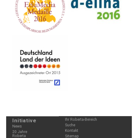
Initiative
Ihr Roberta-Bereich
Suche
News
Kontakt
20 Jahre
Roberta
Sitemap