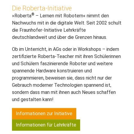
Die Roberta-Initiative
®
»Roberta
– Lernen mit Robotern« nimmt den
Nachwuchs mit in die digitale Welt. Seit 2002 schult
Aus der Initiative wird Roberta Education
die Fraunhofer-Initiative Lehrkräfte
–
deutschlandweit und über die Grenzen hinaus.
und roberta‑home.de geht in
roberta.education
auf.
Ob im Unterricht, in AGs oder in Workshops – indem
zertifizierte Roberta-Teacher mit ihren Schülerinnen
NEUgierig? Alle Details zum Umzug gibt's
und Schülern faszinierende Roboter und weitere
NUR auf roberta.education. Abonniere
spannende Hardware konstruieren und
dort den
Newsletter
- dann landen alle
programmieren, beweisen sie, dass nicht nur der
kommenden Schritte und News direkt im
Gebrauch moderner Technologien spannend ist,
Postfach.
sondern dass man mit ihnen auch Neues schaffen
und gestalten kann!
→ Jetzt zu www.roberta.education
Informationen zur Initiative
Informationen für Lehrkräfte