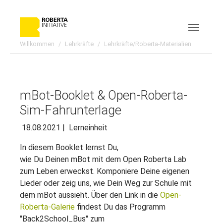
Skip to main content
Skip to page footer
Willkommen
Lehrkräfte
Lehrkräfte/Roberta-Materialien
mBot-Booklet & Open-Roberta-
Sim-Fahrunterlage
18.08.2021
|
Lerneinheit
In diesem Booklet lernst Du,
wie Du Deinen mBot mit dem Open Roberta Lab
zum Leben erweckst. Komponiere Deine eigenen
Lieder oder zeig uns, wie Dein Weg zur Schule mit
dem mBot aussieht. Über den Link in die
Open-
Roberta-Galerie
findest Du das Programm
"Back2School_Bus" zum