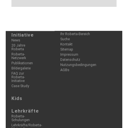
Die grafische Oberfläche der Web-App bietet einen
unkomplizierten und übersichtlichen Einstieg in die Anwendung.
Initiative
Ihr Roberta-Bereich
Suche
News
Kontakt
20 Jahre
Roberta
Sitemap
Roberta-
Impressum
Netzwerk
Datenschutz
Publikationen
Nutzungsbedingungen
Bildergalerie
AGBs
FAQ zur
Roberta-
Initiative
Case Study
Kids
Lehrkräfte
Roberta-
Schulungen
Lehrkräfte/Roberta-