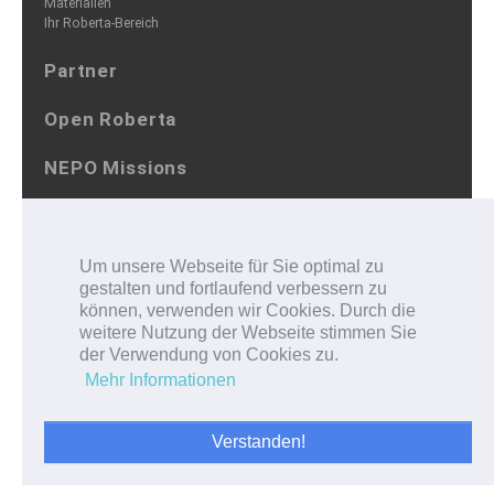
Materialien
Ihr Roberta-Bereich
Partner
Open Roberta
NEPO Missions
Log-in
Um unsere Webseite für Sie optimal zu
gestalten und fortlaufend verbessern zu
können, verwenden wir Cookies. Durch die
Facebook
Twitter
Instagram
YouTube
weitere Nutzung der Webseite stimmen Sie
der Verwendung von Cookies zu.
Deutsch
English
Mehr Informationen
Eine Initiative des
Fraunhofer IAIS
Verstanden!