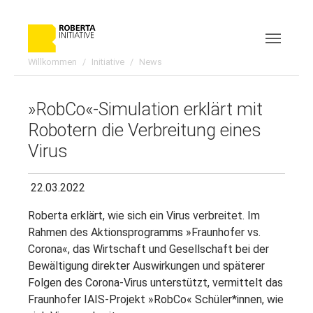
Skip to main content
Skip to page footer
Willkommen
Initiative
News
»RobCo«-Simulation erklärt mit
Robotern die Verbreitung eines
Virus
22.03.2022
Roberta erklärt, wie sich ein Virus verbreitet. Im
Rahmen des Aktionsprogramms »Fraunhofer vs.
Corona«, das Wirtschaft und Gesellschaft bei der
Bewältigung direkter Auswirkungen und späterer
Folgen des Corona-Virus unterstützt, vermittelt das
Fraunhofer IAIS-Projekt »RobCo« Schüler*innen, wie