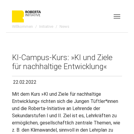
Skip to main content
Skip to page footer
Willkommen
Initiative
News
KI-Campus-Kurs: »KI und Ziele
für nachhaltige Entwicklung«
22.02.2022
Mit dem Kurs »KI und Ziele für nachhaltige
Entwicklung« richten sich die Jungen Tüftler*innen
und die Roberta-Initiative an Lehrende der
Sekundarstufen I und II. Ziel ist es, Lehrkräften zu
ermöglichen, gesellschaftlich zentrale Themen, wie
z. B. den Klimawandel, sinnvoll in den Lehrplan zu