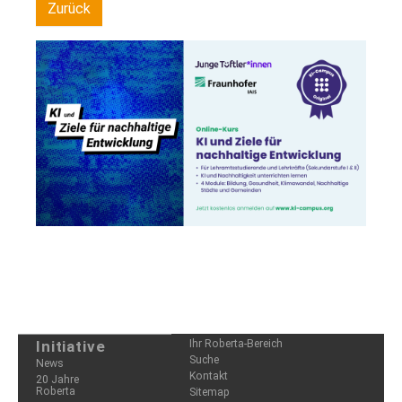
Zurück
Nachhaltige Entwicklung durch KI – das Angebot richtet sich an
Lehramtsstudierende und Lehrkräfte der Sekundarstufe I und II.
Initiative
Ihr Roberta-Bereich
Suche
News
Kontakt
20 Jahre
Roberta
Sitemap