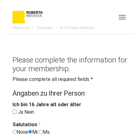
Skip to main content
Skip to page footer
Welcome
Teachers
Ihr Roberta-Bereich
Please complete the information for
your membership.
Please complete all required fields *
Angaben zu Ihrer Person
Ich bin 16 Jahre alt oder älter
Ja
Nein
Salutation
*
None
Mr.
Ms.