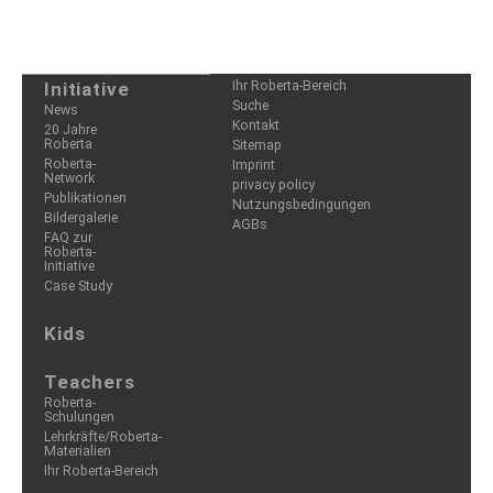
Initiative
Ihr Roberta-Bereich
Suche
News
Kontakt
20 Jahre
Roberta
Sitemap
Roberta-
Imprint
Network
privacy policy
Publikationen
Nutzungsbedingungen
Bildergalerie
AGBs
FAQ zur
Roberta-
Initiative
Case Study
Kids
Teachers
Roberta-
Schulungen
Lehrkräfte/Roberta-
Materialien
Ihr Roberta-Bereich